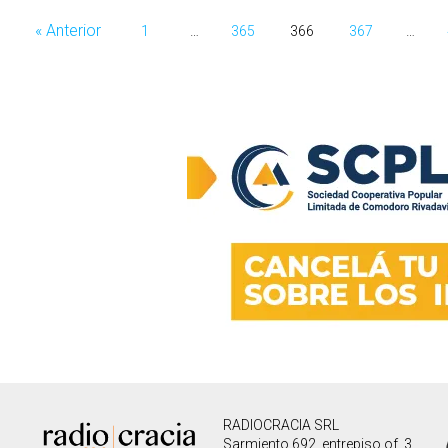
Navegación
« Anterior
1
…
365
366
367
…
de
entradas
RADIOCRACIA SRL
Sarmiento 692, entrepiso of. 3