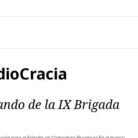
dioCracia
ndo de la IX Brigada
ción para el Ejército en Comodoro Rivadavia En el marco