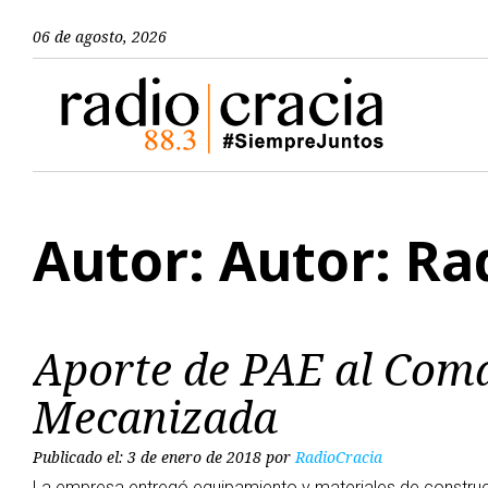
06 de agosto, 2026
Autor: Autor:
Ra
Aporte de PAE al Coma
Mecanizada
Publicado el: 3 de enero de 2018
por
RadioCracia
La empresa entregó equipamiento y materiales de construc