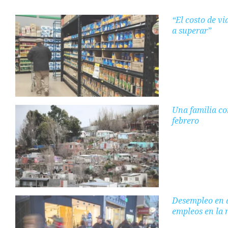
“El costo de v
a superar”
Una familia co
febrero
Desempleo en a
empleos en la 