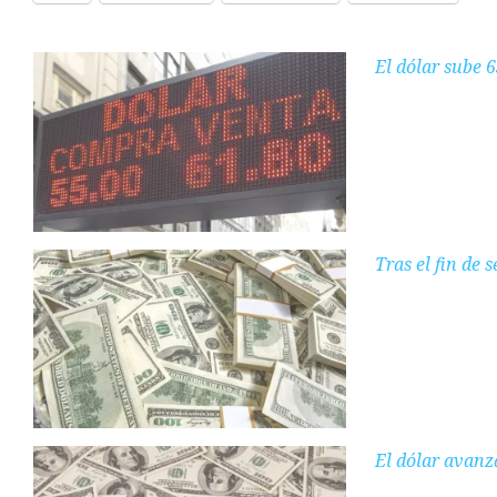
El dólar sube 6
Tras el fin de 
El dólar avanz