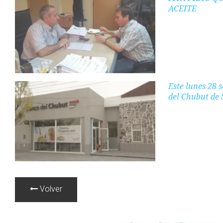
ACEITE
Este lunes 28 
del Chubut de
Volver