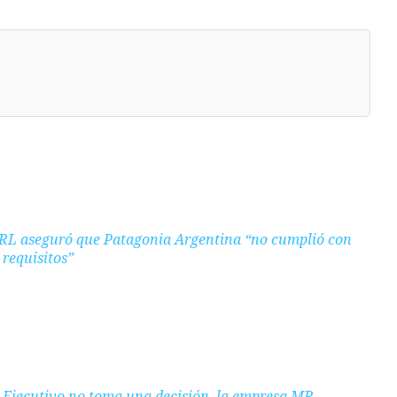
RL aseguró que Patagonia Argentina “no cumplió con
 requisitos”
l Ejecutivo no toma una decisión, la empresa MR