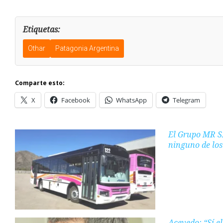
Etiquetas:
Othar
Patagonia Argentina
Comparte esto:
X
Facebook
WhatsApp
Telegram
El Grupo MR S
ninguno de los
Acevedo: “Sí e