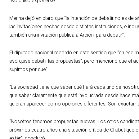
“No quiso exponerse”
Menna dejó en claro que “la intención de debatir no es de a
las invitaciones hechas desde distintas instituciones, e inc
también una invitación pública a Arcioni para debatir”.
El diputado nacional recordó en este sentido que “en ese m
eso quise debatir las propuestas”, pero mencionó que el ac
supimos por qué”.
“La sociedad tiene que saber qué hará cada uno de nosotros
que saber claramente que está involucrada desde hace más
quieran aparecer como opciones diferentes. Son exactamen
“Nosotros tenemos propuestas nuevas. Los otros candidato
próximos cuatro años una situación crítica de Chubut que e
están”, concluyó.