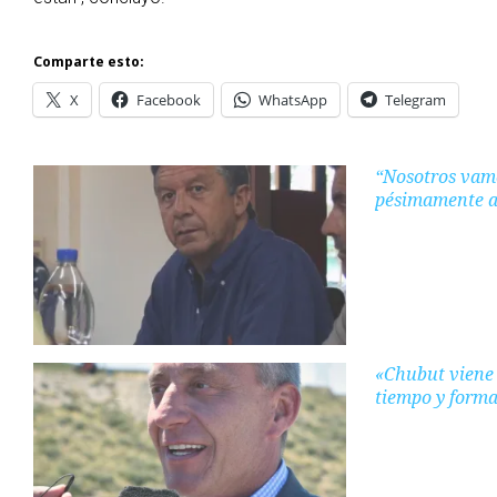
Comparte esto:
X
Facebook
WhatsApp
Telegram
“Nosotros vam
pésimamente a
«Chubut viene 
tiempo y form