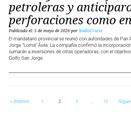
petroleras y anticipar
perforaciones como en
Publicado el: 5 de mayo de 2026
por
RadioCracia
El mandatario provincial se reunió con autoridades de Pan A
Jorge “Loma” Ávila. La compañía confirmó la incorporación 
sumarán a inversiones de otras operadoras, con el objetivo 
Golfo San Jorge.
Navegación
« Anterior
Siguie
1
2
3
…
12
de
entradas