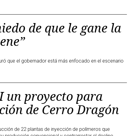
iedo de que le gane la
iene”
eguró que el gobernador está más enfocado en el escenario
I un proyecto para
ción de Cerro Dragón
rucción de 22 plantas de inyección de polímeros que
u producción convencional y contrarrestar el declino.