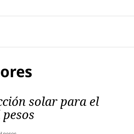
tores
ción solar para el
l pesos
il pesos.