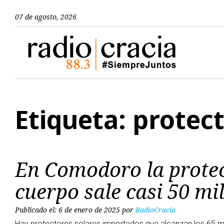
07 de agosto, 2026
Etiqueta: protec
En Comodoro la protec
cuerpo sale casi 50 mi
Publicado el: 6 de enero de 2025
por
RadioCracia
Hay protectores solares importados que alcanzan los 65 m