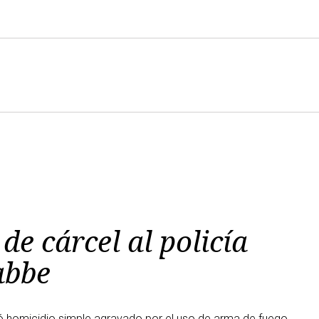
e cárcel al policía
abbe
inó homicidio simple agravado por el uso de arma de fuego.