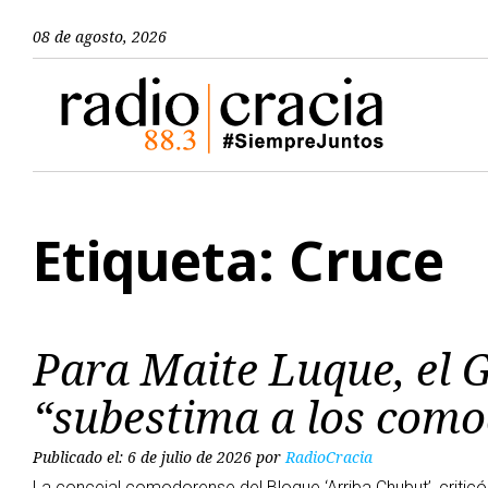
08 de agosto, 2026
Etiqueta: Cruce
Para Maite Luque, el
“subestima a los com
Publicado el: 6 de julio de 2026
por
RadioCracia
La concejal comodorense del Bloque ‘Arriba Chubut’, criticó c