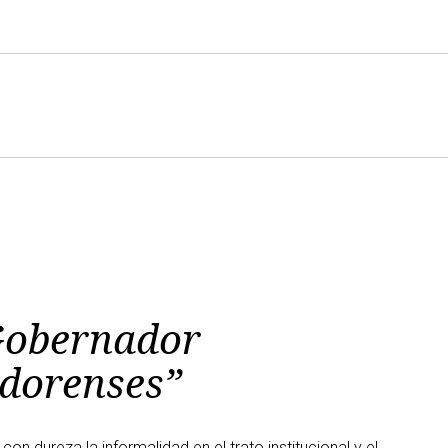
 Gobernador
odorenses”
on dureza la informalidad en el trato institucional y el