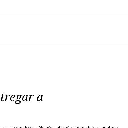
tregar a
omiso tomado con Nación”, afirmó el candidato a diputado