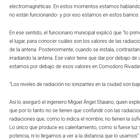
electromagnéticas. En estos momentos estamos hablando de
no están funcionando- y por eso estamos en estos barrios pa
En ese sentido, el funcionario municipal explicó que “lo pri
el lugar, para conocer cuáles son los valores de las radiacio
de la antena. Posteriormente, cuando se instala, contrastan 
irradiando la antena. Ese valor tiene que dar por debajo d
estamos por debajo de esos valores en Comodoro Rivadav
“Los niveles de radiación no ionizantes en la ciudad son ba
Así lo aseguró el ingeniero Miguel Ángel Staiano, quien expl
que por lo tanto no se tienen que confundir con las radiac
radiaciones que, como lo indica el nombre, no tienen la su
Lo único que produce es calentamiento, como si fuese luz so
potencia, ni lo llegamos a ver a la distancia que lo usamos”.