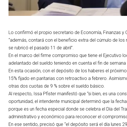
Lo confirmó el propio secretario de Economía, Finanzas y C
“además, contará con el beneficio extra del cúmulo de los re
se rubricó el pasado 11 de abril”.
En el marco del firme compromiso que tiene el Ejecutivo lo
adelantado del sueldo teniendo en cuenta el fin de semana 
En esta ocasión, con el depósito de los haberes el próximo
15% fijado en paritarias con retroactivo a febrero. Asimism
otras dos cuotas de 9 % sobre el sueldo básico.
Al respecto, Issa Pfister manifestó que “si bien, es una co
oportunidad, el intendente municipal determinó que la fech
porque es un fecha especial donde se celebra el Día del Tr
administrativo y económico para reconocer el compromiso d
En ese sentido, precisó que “el depósito será el día lunes 2