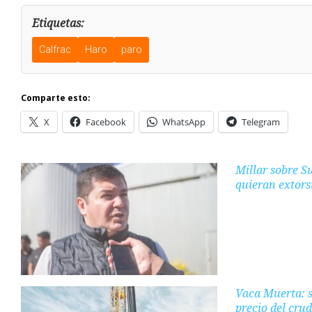
Etiquetas:
Calfrac
Haro
paro
Comparte esto:
X
Facebook
WhatsApp
Telegram
Millar sobre S
quieran extors
Vaca Muerta: s
precio del cru