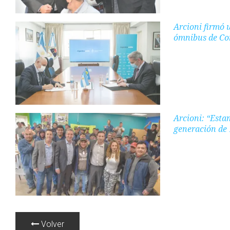
Arcioni firmó 
ómnibus de Co
Arcioni: “Esta
generación de 
Volver