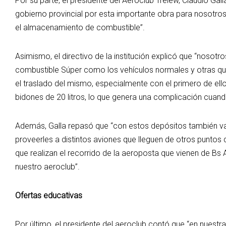
Por su parte, el presidente del Aeroclub Trelew, Claudio Gal
gobierno provincial por esta importante obra para nosotros,
el almacenamiento de combustible”.
Asimismo, el directivo de la institución explicó que “nosotr
combustible Súper como los vehículos normales y otras qu
el traslado del mismo, especialmente con el primero de el
bidones de 20 litros, lo que genera una complicación cuand
Además, Galla repasó que “con estos depósitos también v
proveerles a distintos aviones que lleguen de otros puntos d
que realizan el recorrido de la aeroposta que vienen de Bs 
nuestro aeroclub”.
Ofertas educativas
Por último, el presidente del aeroclub contó que “en nuestr