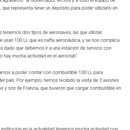
la agradeció “al Gobernador, Arcioni y a todo el equipo de
 que representa tener un depósito para poder utilizarlo en
os tenemos dos tipos de aeronaves, las que utilizan
e usan 100 LL que es nafta aeronáutica, y se nos complica
los dado que debemos ir a una estación de servicio con
o hay mucha actividad en el aeroclub”.
amos a poder contar con combustible 100 LL para
el país. Por ejemplo, hemos recibido la visita de 3 aviones
As y son de Francia, que tuvieron que cargar combustible en
a institución en la actualidad tenemos mucha actividad con