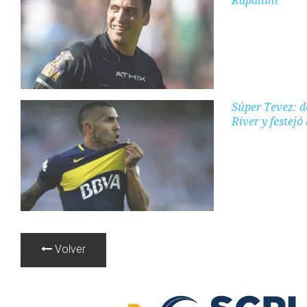
Súper Tevez: d
River y festejó
Volver